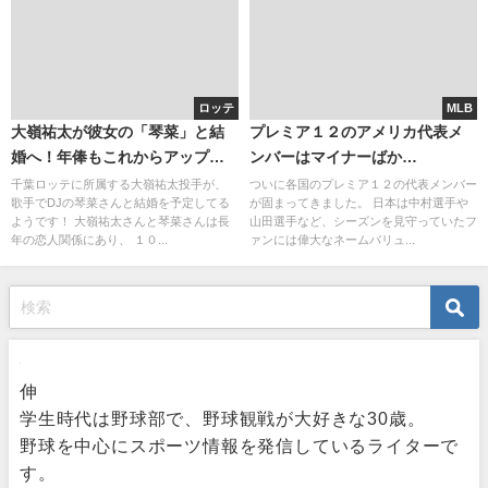
ロッテ
MLB
大嶺祐太が彼女の「琴菜」と結
プレミア１２のアメリカ代表メ
婚へ！年俸もこれからアップ
ンバーはマイナーばか
へ！ヤンキーだったという噂
り・・・。韓国代表とドミニカ
千葉ロッテに所属する大嶺祐太投手が、
ついに各国のプレミア１２の代表メンバー
歌手でDJの琴菜さんと結婚を予定してる
が固まってきました。 日本は中村選手や
は・・・？
代表には日本で著名な選手が多
ようです！ 大嶺祐太さんと琴菜さんは長
山田選手など、シーズンを見守っていたフ
い？
年の恋人関係にあり、 １０...
ァンには偉大なネームバリュ...
伸
学生時代は野球部で、野球観戦が大好きな30歳。
野球を中心にスポーツ情報を発信しているライターで
す。