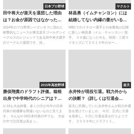
日本プロ野球
ヤクルト
田中将大が楽天を退団した理由
林昌勇（イムチャンヨン）には
は？お金が原因ではなかった？
結婚してない内縁の妻がいる？
真相を調査！
林昌範と混じる・・・かつて巨
2024年のプロ野球シーズンオフに流れた
WBCでのイチロー選手との名勝負が記憶
衝撃的なニュースが東北楽天ゴールデンイ
に新しい林昌勇（イム・チャンヨン）投
人が狙った抑えが逮捕される事
ーグルスのレジェンドである田中将大選手
手。 ３９歳になった今も、韓国・三星ラ
は・・？
のイーグルス退団です。決...
イオンズにて２０１５年のセー...
2015年高校野球
楽天
勝俣翔貴のドラフト評価。箱根
永井怜が現役引退。戦力外から
出身で中学時代のシニアは？
の決断？（詳しくは引退会
Twitterではファン多し！
見）。イケメン選手で結婚式や
U-18も大会終盤、多くの方が今年の日本
楽天に所属していた永井怜さんが戦力外通
代表の初優勝を間違いないものと見てま
告を受けていましが、 今日、正式に引退
嫁や子供も話題になっていた
す。 そんなU-18日本代表の中でも、 大会
を発表し、５日に引退会見を行うようで
の中で注目度は高まっ...
す。 ２００６年にドラフト１...