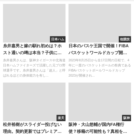
日本ハム
他競技
糸井嘉男と嫁の馴れ初めは？ホ
日本のバスケ王国で開催！FIBA
スト通いの噂は本当？子供につ
バスケットワールドカップ開催
いても
地はどこ？
糸井嘉男さんは、阪神タイガースや北海道
2023年8月25日から全17日間の日程で、4
日本ハムファイターズで活躍した元プロ野
年に一度のバスケットボールの祭典である
球選手です。糸井嘉男さんは「超人」と呼
FIBAバスケットボールワールドカップ
ばれるほどの身体能力を有し...
2023が開催され...
楽天
阪神
松井裕樹がスライダー投げない
阪神・大山悠輔が国内FA権行
理由。契約更新ではプレミア１
使？移籍の可能性も？真相を解