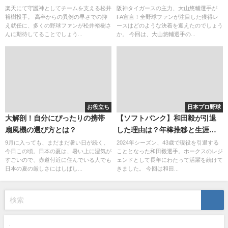
２は関係なし？彼女の存在とア
説！
楽天にて守護神としてチームを支える松井
阪神タイガースの主力、大山悠輔選手が
裕樹投手。 高卒からの異例の早さでの抑
FA宣言！全野球ファンが注目した獲得レ
ナとの噂
え就任に、多くの野球ファンが松井裕樹さ
ースはどのような決着を迎えたのでしょう
んに期待してることでしょう...
か。 今回は、大山悠輔選手の...
お役立ち
日本プロ野球
大解剖！自分にぴったりの携帯
【ソフトバンク】和田毅が引退
扇風機の選び方とは？
した理由は？年棒推移と生涯年
棒を調査！
9月に入っても、まだまだ暑い日が続く、
2024年シーズン、43歳で現役を引退する
今日この頃。日本の夏は、暑い上に湿気が
こととなった和田毅選手。ホークスのレジ
すごいので、赤道付近に住んでいる人でも
ェンドとして長年にわたって活躍を続けて
日本の夏の厳しさにはしばし...
きました。 今回は和田...