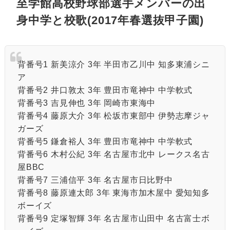
至学館高校野球部選手メンバーの出
身中学と校歌(2017年春選抜甲子園)
背番号1 新美涼介 3年 半田市乙川中 知多東浦シニ
ア
背番号2 井口敦太 3年 豊田市竜神中 中学軟式
背番号3 吉見伸也 3年 岡崎市東海中
背番号4 藤原大介 3年 松坂市東部中 伊勢志摩ジャ
ガーズ
背番号5 鎌倉裕人 3年 豊田市竜神中 中学軟式
背番号6 木村公紀 3年 名古屋市北中 レークス名古
屋BBC
背番号7 三浦信平 3年 名古屋市日比野中
背番号8 藤原連太郎 3年 東海市加木屋中 愛知知多
ボーイズ
背番号9 定塚智輝 3年 名古屋市山田中 名古富士ボ