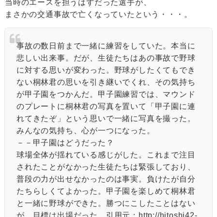
当時のエースを担うはずだった選手が、
まさかの交通事故で亡くなっていたという・・・。
事故の数日前まで一緒に練習をしていた。本当に
悲しい出来事。だが、生徒たちはあの事故で野球
に対する思いが変わった。野球がしたくてもでき
ない桐林君の思いを引き継いでくれ、その気持ち
が甲子園をつかんだ。甲子園練習では、マウンド
のプレートに桐林君の写真を置いて「甲子園に連
れてきたぞ」という思いで一緒に写真を撮った。
みんなの気持ち、心が一つになった。
－－甲子園はどうだった？
球場全体が揺れている感じがした。これまで注目
されたことがなかった生徒たちは緊張しており、
普段の力が出せなかったのは事実。負けたが自分
たちらしくてよかった。甲子園を楽しめて桐林君
と一緒に野球ができた。勝つにこしたことはない
が、目標は出場だった。引用元：http://hitoshi42-