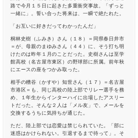
路で今月１５日に起きた多重衝突事故。「ずっと
一緒に」。誓い合った将来は、一瞬で絶たれた。
「お互いに好きだってわかったんだ」
桐林史樹（ふみき）さん（１８）＝同県春日井市
＝が、母親のまゆみさん（４４）に、そう打ち明
けたのは昨年１月のことだった。史樹さんは至学
館高校（名古屋市東区）の野球部に所属。前年秋
にエースの座をつかみ取った。
相手の糟谷（かすや）知世さん（１７）＝名古屋
市港区＝も、同じ高校の陸上部でリレー選手を務
め、１年生からインターハイに出場したアスリー
トだった。そんな２人は「メル友」で、メールを
交換するうちに気持ちが通じた。
ただ、陸上部では恋愛は禁じられていた。「部に
迷惑はかけられない。引退するまで待って」。そ