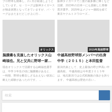
の成績まとめ
や家族構成を調査！
プロ野球も開幕し、2ヶ月が経過しようと
阪神タイガースで二度の最多勝に輝くなど
しています。セ・リーグは阪神タイガース
活躍、2023年の日本一にも貢献した青柳
が独走状態となってきていますが、パ・リ
晃洋選手。2025年はメジャー挑戦を経て
ーグはまだまだどこが上に行...
東京ヤクルトスワローズ...
オリックス
2015年高校野球
脳腫瘍を克服したオリックス山
中越高校野球部メンバーの出身
崎福也。兄と父共に野球一家！
中学（２０１５）と本田監督
彼女はかわいいタイプが好き？
現在オリックスで活躍する山崎福也選手
新潟代表として、史上最強の呼び声高い中
は、中学３年生の頃に脳腫瘍があると、
越高校。 中越高校は今年度２０１５年
一時期、野球を断念しざるおえない状況に
は、地元新潟では公式戦無敗の強さを誇り
耐えた経験があったのです。 ...
ます。 中越高校は歴史の古い...