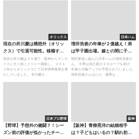
オリックス
日本ハム
現在の井川慶は構想外（オリッ
増井浩俊の年俸が２億越え！弟
クス）で引退可能性。移籍する
は甲子園出場。嫁との間に子供
なら阪神復帰？全盛期の伝説エ
は？かっこいいイケメン守護神
現在の井川慶は３６歳で、阪神からヤンキ
契約更改に臨んだ日本ハムの増井浩俊さ
ースに大々的にメジャー挑戦し、 ２０１
ん。 今季は自己新の３９セーブを挙げ、
ピソード
に注目！
２年からオリックスにて日本球界復帰を果
年俸の大幅アップが予想されていました。
たしていました。 井川慶さ...
増井浩俊さんはただ、優秀な...
日本プロ野球
阪神
【野球】予想外の健闘？！シー
【阪神】青柳晃洋の結婚相手
ズン前の評価が低かったチーム
は？子どもはいるの？馴れ初め