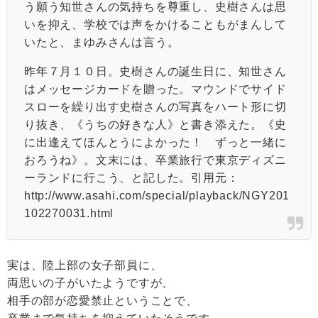
う願う知世さんの気持ちを尊重し、史樹さんは思
いを抑え、学校では声をかけることもがまんして
いたと、まゆみさんは言う。
昨年７月１０日。史樹さんの誕生日に、知世さん
はメッセージカードを贈った。マウンドでサイド
スローを繰り出す史樹さんの写真をハート形に切
り抜き、《うちの好きな人》と書き添えた。《史
に出逢えてほんとうによかった！ ずっと一緒に
おろうね》。文末には、卒業旅行で東京ディズニ
ーランドに行こう、と記した。引用元：
http://www.asahi.com/special/playback/NGY201
102270031.html
実は、陸上部の女子部員に、
両思いの子がいたようですが、
相手の部が恋愛禁止ということで、
卒業まで気持ちを抑えていたそうです。