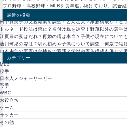
プロ野球・高校野球・MLBを長年追い続けており、試合
最近の投稿
田中真美子の父親職業を調査！どんな人？家族構成やエピ
トルネード投法は禁止？名付け親を調査！野茂以外の選手
江夏豊の妻はだれ？再婚の噂は本当？子供や現在について
藤川球児の嫁は？馴れ初めや子供について調査！何歳で結
山本由伸の実家は金持ちで豪邸？学歴や家族構成も併せて
カテゴリー
MLB
投手
日本人メジャーリーガー
野手
WBC
お役立ち
ゲーム
サッカー
その他