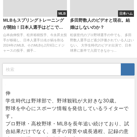
MLB
日本ハム
MLBもスプリングトレーニング
多田野数人のビデオと現在。結
が開始！日本人選手はどこで調
婚はしないのか？
整をしている？
山本由伸投手、松井裕樹投手、今永昇太投
松坂世代のプロ野球選手の中でも、 多田
手が移籍し、日本人選手11名が鎬を削る
野数人選手ほど過少評価されている人はい
2024年のMLB。そのMLBも2月9日にドジ
ない。 大学生時代のビデオ出演で、日本
ャースの投手、捕手...
球界に新卒で入団できなかっ...
伸
学生時代は野球部で、野球観戦が大好きな30歳。
野球を中心にスポーツ情報を発信しているライターで
す。
プロ野球・高校野球・MLBを長年追い続けており、試
合結果だけでなく、選手の背景や成長過程、記録の意