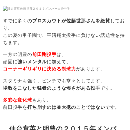
すでに多くの
プロスカウトが佐藤世那さんを絶賛
してお
り、
この夏の甲子園で、平沼翔太投手に負けない話題性を持
ちます。
一方の明豊の
前田剛投手
は、
頑固に
強いメンタル
に加えて、
コーナーギリギリに決める制球力
があります。
スタミナも強く、ピンチでも堂々としてます。
場数をこなした猛者のような怖さがある投手
です。
多彩な変化球
もあり、
前田投手を
打ち崩すのは並大抵のことではない
です。
仙台育英と明豊の２０１５年メンバ