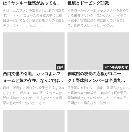
は？ヤンキー疑惑があっても、
種類とドーピング知識
車に彼女を乗せて優しい運転を
今日、巨人ファンを震撼されたあの問題で
イチローがイメージキャラクターを勤めて
すが・・・、 ニュースの報道の中には福
いる栄養ドリンク「ユンケル」。 イチロ
してるイメージ。
田選手だけでなく、笠原将生さんの名前も
ー選手が実際に試合前に飲んでいること
チラホラ・・・。 ただ、...
で、国内で大ヒットし、その人...
西武
2015年高校野球
西口文也の引退。カッコよいフ
創成館の校長の応援がユニー
ォームと嫁の存在。なんJでは
ク！野球部メンバーは全員九州
「ぐう聖」な性格だと
の中学出身！
西武に所属する西口文也投手が引退を発表
甲子園の初戦にて、強豪・天理高校を破っ
しました。 現在４２歳の西口文也さんは
た長崎代表の創成館。 創成館は夏の甲子
近年成績が上がらず、 引退はファンが最
園初出場としての快挙でした。 今年の甲
悪の想定の中であったことで...
子園は初出場高校が、初戦で...