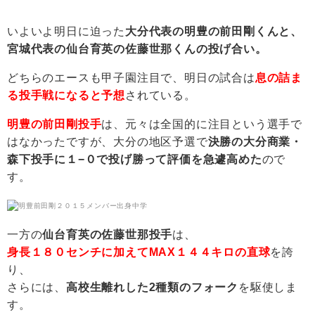
いよいよ明日に迫った
大分代表の明豊の前田剛くんと、
宮城代表の仙台育英の佐藤世那くんの投げ合い。
どちらのエースも甲子園注目で、明日の試合は
息の詰ま
る投手戦になると予想
されている。
明豊の前田剛投手
は、元々は全国的に注目という選手で
はなかったですが、大分の地区予選で
決勝の大分商業・
森下投手に１−０で投げ勝って評価を急遽高めた
ので
す。
一方の
仙台育英の佐藤世那投手
は、
身長１８０センチに加えてMAX１４４キロの直球
を誇
り、
さらには、
高校生離れした2種類のフォーク
を駆使しま
す。