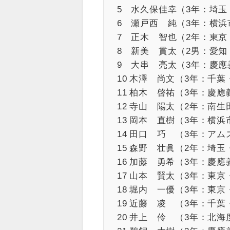
5 水久保佳幸（3年：埼
6 瀬戸西 純（3年：横浜
7 正木 智也（2年：東京
8 新美 貫太（2男：愛知
9 大串 亮太（3年：慶
10 木澤 尚文（3年：千
11 柏木 啓祐（3年：慶
12 寺山 陽太（2年：南生
13 岡本 直樹（3年：横
14 田口 巧 （3年：ア
15 森野 壮眞（2年：埼
16 加藤 勇希（3年：慶
17 山本 賢太（3年：東
18 堀内 一優（3年：東
19 近藤 凌 （3年：千
20 井上 伶 （3年：北