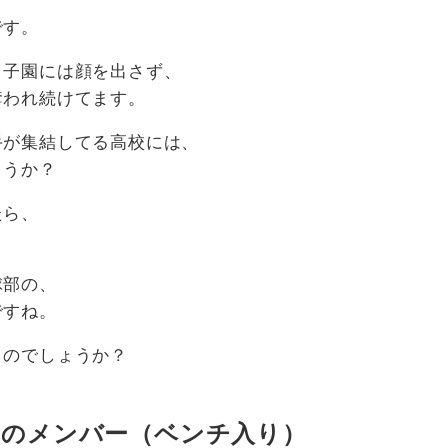
です。
甲子園には顔を出さず、
奪われ続けてます。
手が集結してる高校には、
ょうか？
たら、
。
球部の、
ですね。
うのでしょうか？
部のメンバー（ベンチ入り）