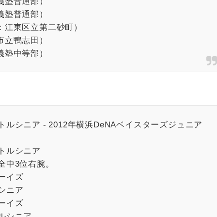
應義塾普通部）
應義塾普通部）
京：江東区立第二砂町）
浜市立鴨志田）
應義塾中等部）
トルシニア - 2012年横浜DeNAベイスターズジュニア
リトルシニア
 全中3位右腕。
ボーイズ
ルシニア
ボーイズ
トルシニア