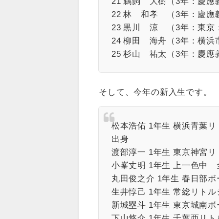
21 鵜飼 大樹（3年：慶
22 林 和孝 （3年：慶
23 黒川 涼 （3年：東
24 柳田 海舟（3年：横
25 杉山 祐太（3年：慶
そして、今年の新入生です。
松本浩佑 1年生 横浜青葉リ
出身
渡部淳一 1年生 東京神宮
小峯丈明 1年生 上一色中
丸田俊之介 1年生 春日部
生井惇己 1年生 常総リト
新城塁斗 1年生 東京城南
下山悠介 1年生 千葉西リ