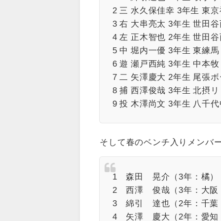
2 三 水久保佳幸 3年生 
3 右 大串亮太 3年生 世
4 左 正木智也 2年生 世
5 中 堀内一優 3年生 東
6 遊 瀬戸西純 3年生 中
7 二 矢澤慶大 2年生 尾張
8 捕 西澤俊哉 3年生 北摂
9 投 木澤尚文 3年生 八
そして春のベンチ入りメンバ
1 森田 晃介（3年：橘）
2 西澤 俊哉（3年：大
3 綿引 達也（2年：千葉
4 矢澤 慶大（2年：愛知