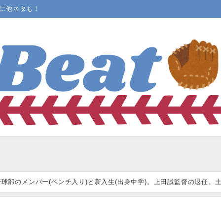
まに他ネタも！
球部のメンバー(ベンチ入り)と新入生(出身中学)。上田誠監督の退任。