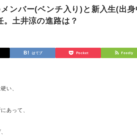
メンバー(ベンチ入り)と新入生(出身
任。土井涼の進路は？
はてブ
Pocket
Feedly
、
は硬い、
所にあって、
げ、