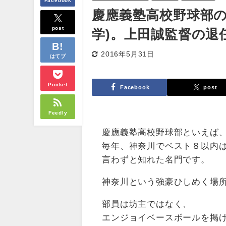
Facebook
慶應義塾高校野球部の
post
学)。上田誠監督の退
2016年5月31日
はてブ
Pocket
Facebook
post
Feedly
慶應義塾高校野球部といえば
毎年、神奈川でベスト８以内
言わずと知れた名門です。
神奈川という強豪ひしめく場
部員は坊主ではなく、
エンジョイベースボールを掲