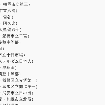
玉・朝霞市立第三）
市立六浦）
・雪谷）
・阿久比）
應義塾普通部）
葉・船橋市立二宮）
應義塾中等部）
田）
浜市立十日市場）
ムステルダム日本人）
玉・早稲田）
應義塾中等部）
京・板橋区立赤塚第一）
京・練馬区立開進第一）
葉・浦安市立日の出）
海度・札幌市立北辰）