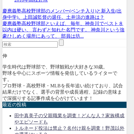
慶應義塾高校野球部のメンバー(ベンチ入り)と新入生(出
身中学)。上田誠監督の退任。土井涼の進路は？
慶應義塾高校野球部といえば、 毎年、神奈川でベスト８
以内は硬い、 言わずと知れた名門です。 神奈川という強
豪ひしめく場所にあって、 部員は坊...
伸
学生時代は野球部で、野球観戦が大好きな30歳。
野球を中心にスポーツ情報を発信しているライターで
す。
プロ野球・高校野球・MLBを長年追い続けており、試合
結果だけでなく、選手の背景や成長過程、記録の意味ま
で深掘りする記事作成を心がけています！
最近の投稿
田中真美子の父親職業を調査！どんな人？家族構成
やエピソードも
トルネード投法は禁止？名付け親を調査！野茂以外