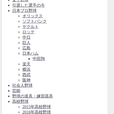
引退した選手の今
日本プロ野球
オリックス
ソフトバンク
ヤクルト
ロッテ
中日
巨人
広島
日本ハム
中田翔
楽天
横浜
西武
阪神
社会人野球
芸能
野球の道具・練習器具
高校野球
2015年高校野球
2016年高校野球