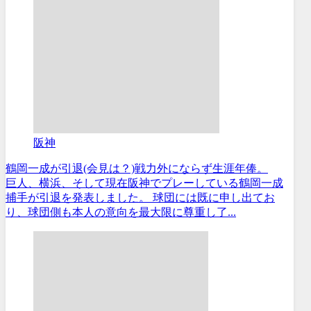
阪神
鶴岡一成が引退(会見は？)戦力外にならず生涯年俸。
巨人、横浜、そして現在阪神でプレーしている鶴岡一成
捕手が引退を発表しました。 球団には既に申し出てお
り、球団側も本人の意向を最大限に尊重し了...