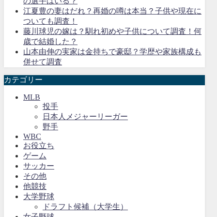
の選手はいる？
江夏豊の妻はだれ？再婚の噂は本当？子供や現在に
ついても調査！
藤川球児の嫁は？馴れ初めや子供について調査！何
歳で結婚した？
山本由伸の実家は金持ちで豪邸？学歴や家族構成も
併せて調査
カテゴリー
MLB
投手
日本人メジャーリーガー
野手
WBC
お役立ち
ゲーム
サッカー
その他
他競技
大学野球
ドラフト候補（大学生）
女子野球