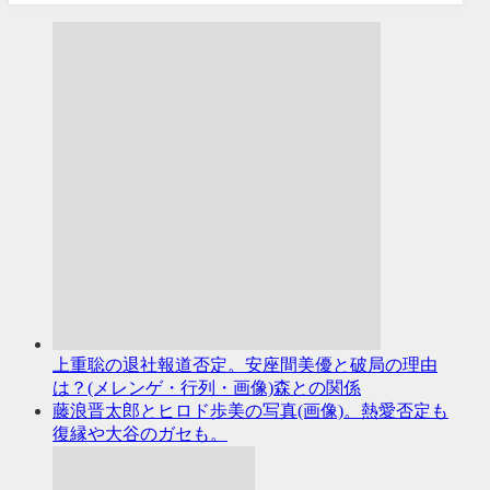
上重聡の退社報道否定。安座間美優と破局の理由
は？(メレンゲ・行列・画像)森との関係
藤浪晋太郎とヒロド歩美の写真(画像)。熱愛否定も
復縁や大谷のガセも。