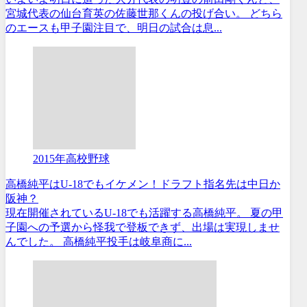
宮城代表の仙台育英の佐藤世那くんの投げ合い。 どちら
のエースも甲子園注目で、明日の試合は息...
2015年高校野球
高橋純平はU-18でもイケメン！ドラフト指名先は中日か
阪神？
現在開催されているU-18でも活躍する高橋純平。 夏の甲
子園への予選から怪我で登板できず、出場は実現しませ
んでした。 高橋純平投手は岐阜商に...