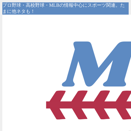
プロ野球・高校野球・MLBの情報中心にスポーツ関連。た
まに他ネタも！