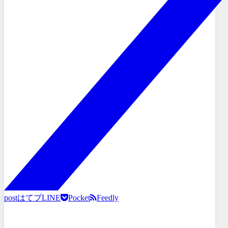
post
はてブ
LINE
Pocket
Feedly