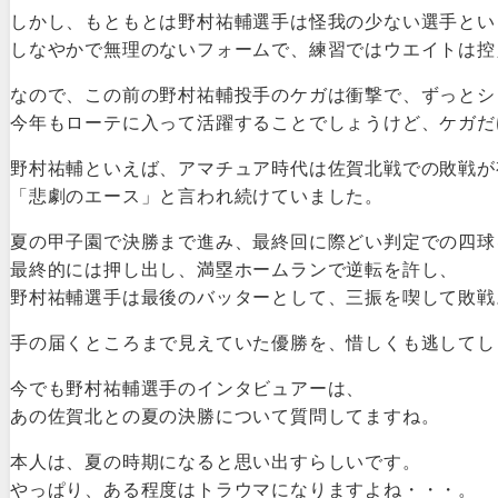
しかし、もともとは野村祐輔選手は怪我の少ない選手とい
しなやかで無理のないフォームで、練習ではウエイトは控
なので、この前の野村祐輔投手のケガは衝撃で、ずっとシ
今年もローテに入って活躍することでしょうけど、ケガだ
野村祐輔といえば、アマチュア時代は佐賀北戦での敗戦が
「悲劇のエース」と言われ続けていました。
夏の甲子園で決勝まで進み、最終回に際どい判定での四球
最終的には押し出し、満塁ホームランで逆転を許し、
野村祐輔選手は最後のバッターとして、三振を喫して敗戦
手の届くところまで見えていた優勝を、惜しくも逃してし
今でも野村祐輔選手のインタビュアーは、
あの佐賀北との夏の決勝について質問してますね。
本人は、夏の時期になると思い出すらしいです。
やっぱり、ある程度はトラウマになりますよね・・・。