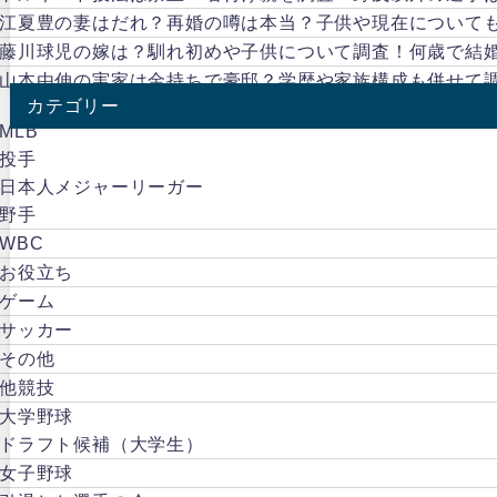
江夏豊の妻はだれ？再婚の噂は本当？子供や現在について
藤川球児の嫁は？馴れ初めや子供について調査！何歳で結
山本由伸の実家は金持ちで豪邸？学歴や家族構成も併せて
カテゴリー
MLB
投手
日本人メジャーリーガー
野手
WBC
お役立ち
ゲーム
サッカー
その他
他競技
大学野球
ドラフト候補（大学生）
女子野球