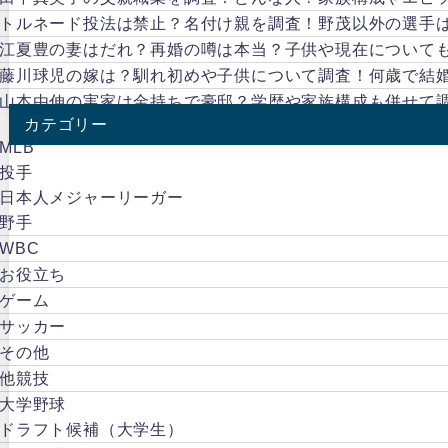
トルネード投法は禁止？名付け親を調査！野茂以外の選手
江夏豊の妻はだれ？再婚の噂は本当？子供や現在について
藤川球児の嫁は？馴れ初めや子供について調査！何歳で結
山本由伸の実家は金持ちで豪邸？学歴や家族構成も併せて
カテゴリー
MLB
投手
日本人メジャーリーガー
野手
WBC
お役立ち
ゲーム
サッカー
その他
他競技
大学野球
ドラフト候補（大学生）