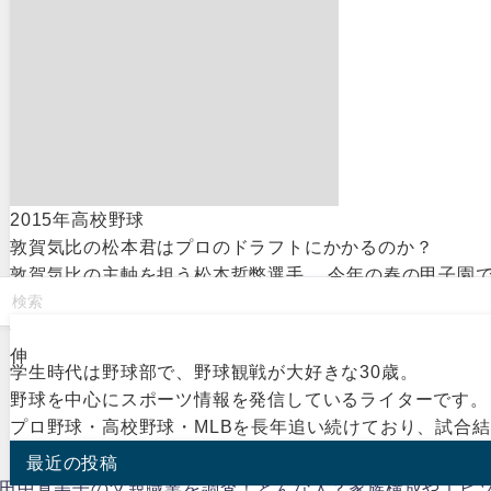
2015年高校野球
敦賀気比の松本君はプロのドラフトにかかるのか？
敦賀気比の主軸を担う松本哲弊選手。 今年の春の甲子園で
伸
学生時代は野球部で、野球観戦が大好きな30歳。
野球を中心にスポーツ情報を発信しているライターです。
プロ野球・高校野球・MLBを長年追い続けており、試合
最近の投稿
田中真美子の父親職業を調査！どんな人？家族構成やエピ