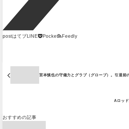
post
はてブ
LINE
Pocket
Feedly
宮本慎也の守備力とグラブ（グローブ）。引退前
Aロッ
おすすめの記事