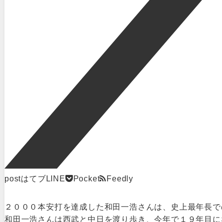
post
はてブ
LINE
Pocket
Feedly
２０００本安打を達成した和田一浩さんは、史上最年長で
和田一浩さんは西武と中日を渡り歩き、今年で１９年目に