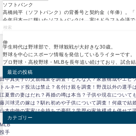
ソフトバンク
高橋純平（ソフトバンク）の背番号と契約金（年俸）。「
今年日本一に輝いたソフトバンクは、実はドラフト会議でも
伸
学生時代は野球部で、野球観戦が大好きな30歳。
野球を中心にスポーツ情報を発信しているライターです。
プロ野球・高校野球・MLBを長年追い続けており、試合
最近の投稿
田中真美子の父親職業を調査！どんな人？家族構成やエピ
トルネード投法は禁止？名付け親を調査！野茂以外の選手
江夏豊の妻はだれ？再婚の噂は本当？子供や現在について
藤川球児の嫁は？馴れ初めや子供について調査！何歳で結
山本由伸の実家は金持ちで豪邸？学歴や家族構成も併せて
カテゴリー
MLB
投手