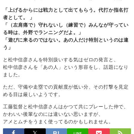
「上げるからには戦力として出てもらう。代打か指名打
者として。 」
「（左肩痛で）守れないし（練習で）みんなが守ってい
る時は、外野でランニングだよ。」
「遊びに来るのではない。あの人だけ特別というのは違
う」
と松中信彦さんを特別扱いする気はゼロの発言と、
松中信彦さんを「あの人」という形容をし、話題になり
ました。
ただ、守備や走塁での貢献度が低い分、その打撃を見定
める目は厳しいようです。
工藤監督と松中信彦さんはかつて共にプレーした仲で、
かわいい後輩なのには違いない思いますが、
アメとムチをうまく使ってるのかもしれません。
LINE