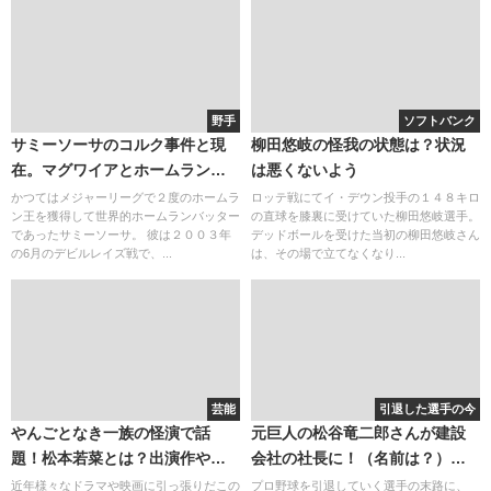
野手
ソフトバンク
サミーソーサのコルク事件と現
柳田悠岐の怪我の状態は？状況
在。マグワイアとホームラン成
は悪くないよう
績を争ったのが全盛期！
かつてはメジャーリーグで２度のホームラ
ロッテ戦にてイ・デウン投手の１４８キロ
ン王を獲得して世界的ホームランバッター
の直球を膝裏に受けていた柳田悠岐選手。
であったサミーソーサ。 彼は２００３年
デッドボールを受けた当初の柳田悠岐さん
の6月のデビルレイズ戦で、...
は、その場で立てなくなり...
芸能
引退した選手の今
やんごとなき一族の怪演で話
元巨人の松谷竜二郎さんが建設
題！松本若菜とは？出演作や彼
会社の社長に！（名前は？）息
氏の噂まとめ
子は学法福島にて活躍してた！
近年様々なドラマや映画に引っ張りだこの
プロ野球を引退していく選手の末路に、