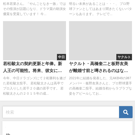
松本若菜さん。「やんごとなき一族」では
明るい未来があることは・・・、 プロ野
その怪演が話題になり、ドラマ賞の助演女
球ファンとしてはあまり聞きたくないパタ
優賞を受賞しています！ 今...
ーンもあります。 テレビで...
中日
ヤクルト
若松駿太の契約更新と年俸。新
ヤクルト・高橋奎二と板野友美
人王の可能性。将来、彼女にも
が離婚寸前と噂されるのはな
チェンジアップ勝負？
ぜ？理由を調査
今年、中日ドラゴンズにて２桁勝利を遂げ
2021年に結婚を発表した、元AKB48の神7
た若松駿太投手。 若松駿太さんは高卒で
メンバー・板野友美さんと、プロ野球選手
プロ入りした若干２０歳の若手です。 若
の高橋奎二投手。結婚当初からラブラブな
松駿太さんの２０１５年の成...
姿をアピールしてお...