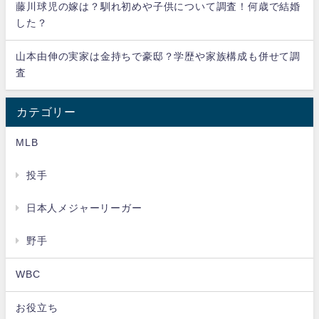
藤川球児の嫁は？馴れ初めや子供について調査！何歳で結婚
した？
山本由伸の実家は金持ちで豪邸？学歴や家族構成も併せて調
査
カテゴリー
MLB
投手
日本人メジャーリーガー
野手
WBC
お役立ち