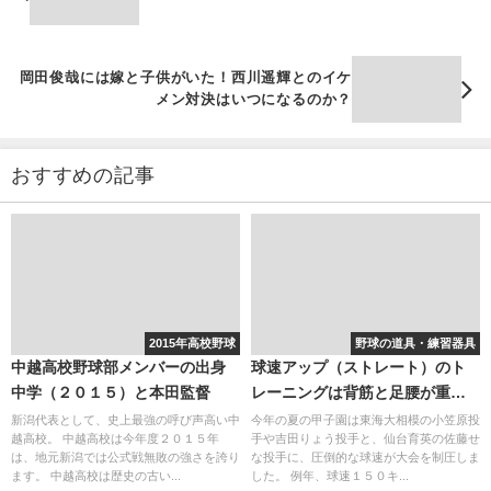
岡田俊哉には嫁と子供がいた！西川遥輝とのイケ
メン対決はいつになるのか？
おすすめの記事
2015年高校野球
野球の道具・練習器具
中越高校野球部メンバーの出身
球速アップ（ストレート）のト
中学（２０１５）と本田監督
レーニングは背筋と足腰が重
要？インナーマッスルと球速の
新潟代表として、史上最強の呼び声高い中
今年の夏の甲子園は東海大相模の小笠原投
越高校。 中越高校は今年度２０１５年
手や吉田りょう投手と、仙台育英の佐藤せ
関連性（結局投球フォーム）
は、地元新潟では公式戦無敗の強さを誇り
な投手に、圧倒的な球速が大会を制圧しま
ます。 中越高校は歴史の古い...
した。 例年、球速１５０キ...