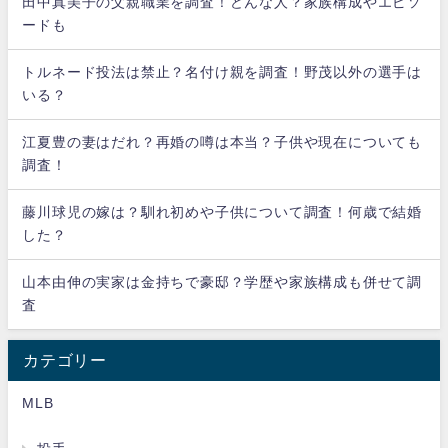
田中真美子の父親職業を調査！どんな人？家族構成やエピソ
ードも
トルネード投法は禁止？名付け親を調査！野茂以外の選手は
いる？
江夏豊の妻はだれ？再婚の噂は本当？子供や現在についても
調査！
藤川球児の嫁は？馴れ初めや子供について調査！何歳で結婚
した？
山本由伸の実家は金持ちで豪邸？学歴や家族構成も併せて調
査
カテゴリー
MLB