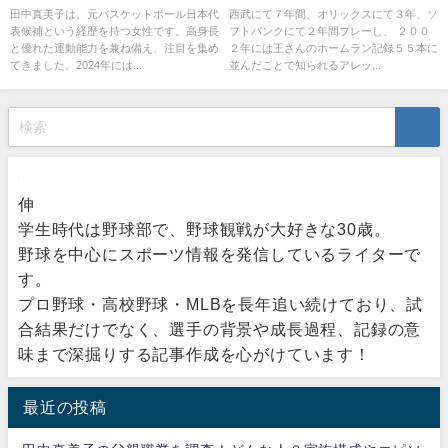
ドも
がない？モデルガン乱射事件！
田中真美子は、元バスケットボール日本代
西武にて７年間、オリックスにて３年、ソ
表候補という経歴を持つ女性です。高身長
フトバンクにて２年間プレーし、 ２００
（笑）
と優れた運動能力を兼ね備え、注目を集め
２年には王さんのホームラン記録５５本に
てきました。2024年には...
並んだことで知られるアレッ...
伸
学生時代は野球部で、野球観戦が大好きな30歳。
野球を中心にスポーツ情報を発信しているライターで
す。
プロ野球・高校野球・MLBを長年追い続けており、試
合結果だけでなく、選手の背景や成長過程、記録の意
味まで深掘りする記事作成を心がけています！
最近の投稿