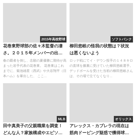
2015年高校野球
ソフトバンク
花巻東野球部の佐々木監督の凄
柳田悠岐の怪我の状態は？状況
さ。２０１５年メンバーの出身
は悪くないよう
中学
春の覇者を倒し、念願の夏優勝に期待が高
ロッテ戦にてイ・デウン投手の１４８キロ
まった岩手代表の花巻東。 花巻東はこれ
の直球を膝裏に受けていた柳田悠岐選手。
までに、菊池雄星（西武）や大谷翔平（日
デッドボールを受けた当初の柳田悠岐さん
本ハム）を輩出した、 ここ...
は、その場で立てなくなり...
MLB
オリックス
田中真美子の父親職業を調査！
アレックス・カブレラの現在は
どんな人？家族構成やエピソー
筋肉ドーピング疑惑で獲得球団