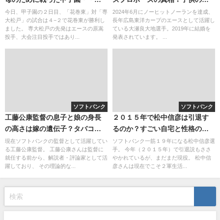
二段モーションで・・・？
齢も調査
今日、甲子園の２日目、「花巻東」対「専
2024年6月にノーヒットノーランを達成、
大松戸」の試合は４−２で花巻東が勝利し
長年広島東洋カープのエースとして活躍し
ました。 専大松戸の先発はエースの原嵩
ている大瀬良大地選手。2019年に結婚を
投手、大会注目投手ではあり...
発表されています。 ...
ソフトバンク
ソフトバンク
工藤公康監督の息子と娘の身長
２０１５年で松中信彦は引退す
の高さは嫁の遺伝子？タバコは
るのか？すごい自宅と性格の泥
吸わないであろう・・・笑
臭さ
現在ソフトバンクの監督として活躍してい
ソフトバンク一筋１９年になる松中信彦選
る工藤公康監督。 工藤公康さんは監督に
手。 今年（２０１５年）で引退説もささ
就任する前から、解説者・評論家として活
やかれているが、まだまだ現役。 松中信
躍しており、 その理論的な...
彦さんは現在でこそ２軍生活...