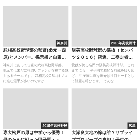
神奈川
2016年高校野球
武相高校野球部の監督(桑元→西
済美高校野球部の選抜（センバ
原)とメンバー。掲示板と自粛。
ツ２０１６）落選。二塁走者の
板野投手の進路(AKBとは関係な
サイン盗みの記事と関連してる
神奈川にあって古豪の武相高校野球部。
愛媛が誇る名門の済美高校野球部。 これ
地元では未だに根強いファンが存在する魅
までにも、 甲子園で劇的な熱戦を繰り広
し)
のか？
力あるチームです。 武相高校OBにはプロ
げ、 甲子園に顔を出せば注目カードとし
に進む選手が多いのですが...
て話題を呼びます。 そんな...
2015年高校野球
広島
専大松戸の原は中学から優秀！
大瀬良大地の嫁は誰？サプライ
母のために戦った甲子園・・・
ズプロポーズの真相！子供の年