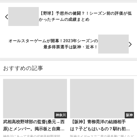
【野球】予想外の健闘？！シーズン前の評価が低
かったチームの成績まとめ
オールスターゲームが開幕！2023年シーズンの
最多得票選手は阪神・近本！
おすすめの記事
神奈川
阪神
武相高校野球部の監督(桑元→西
【阪神】青柳晃洋の結婚相手
原)とメンバー。掲示板と自粛。
は？子どもはいるの？馴れ初め
板野投手の進路(AKBとは関係な
や家族構成を調査！
神奈川にあって古豪の武相高校野球部。
阪神タイガースで二度の最多勝に輝くなど