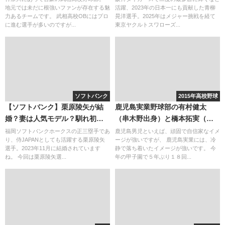
地元では未だに根強いファンが存在する魅
活躍、2023年の日本一にも貢献した青柳
し)
力あるチームです。 武相高校OBにはプロ
晃洋選手。2025年はメジャー挑戦を経て
に進む選手が多いのですが...
東京ヤクルトスワローズ...
ソフトバンク
2015年高校野球
【ソフトバンク】栗原陵矢が結
鹿児島実業野球部の有村健太
婚？妻は人気モデル？馴れ初め
（串木野出身）と橋本拓実（大
を調査！
学は？）。メンバーの出身中学
福岡ソフトバンクホークスの正三塁手であ
鹿児島男児といえば、頑固で自信家なイメ
り、侍JAPANとしても活躍する栗原陵矢
ージが強いですが、 鹿児島実業には、冷
選手。2023年11月に結婚されています
静で落ち着いたイメージが強いです。 今
ね。 今回は栗原陵矢選...
年の甲子園で５年ぶり１８回...