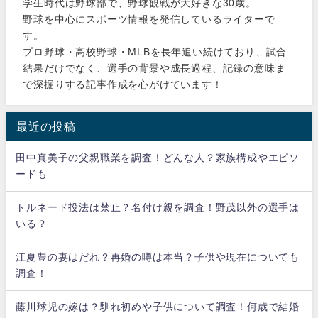
学生時代は野球部で、野球観戦が大好きな30歳。
野球を中心にスポーツ情報を発信しているライターで
す。
プロ野球・高校野球・MLBを長年追い続けており、試合
結果だけでなく、選手の背景や成長過程、記録の意味ま
で深掘りする記事作成を心がけています！
最近の投稿
田中真美子の父親職業を調査！どんな人？家族構成やエピソ
ードも
トルネード投法は禁止？名付け親を調査！野茂以外の選手は
いる？
江夏豊の妻はだれ？再婚の噂は本当？子供や現在についても
調査！
藤川球児の嫁は？馴れ初めや子供について調査！何歳で結婚