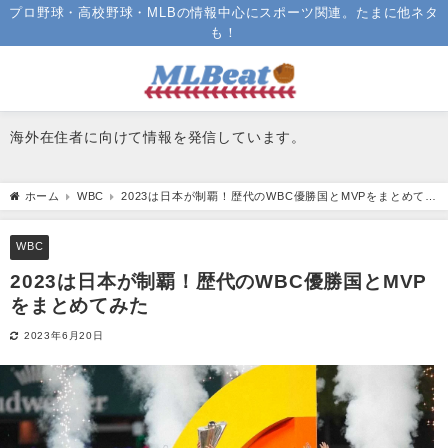
プロ野球・高校野球・MLBの情報中心にスポーツ関連。たまに他ネタ
も！
海外在住者に向けて情報を発信しています。
ホーム
WBC
2023は日本が制覇！歴代のWBC優勝国とMVPをまとめてみ
た
WBC
2023は日本が制覇！歴代のWBC優勝国とMVP
をまとめてみた
2023年6月20日