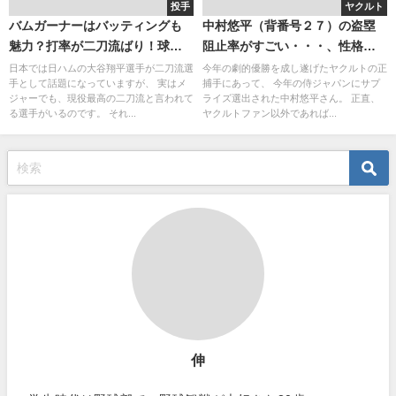
投手
ヤクルト
バムガーナーはバッティングも
中村悠平（背番号２７）の盗塁
魅力？打率が二刀流ばり！球速
阻止率がすごい・・・、性格も
と変化球
捕手的？ムーチョは昨年結婚し
日本では日ハムの大谷翔平選手が二刀流選
今年の劇的優勝を成し遂げたヤクルトの正
手として話題になっていますが、 実はメ
捕手にあって、 今年の侍ジャパンにサプ
ていた！
ジャーでも、現役最高の二刀流と言われて
ライズ選出された中村悠平さん。 正直、
る選手がいるのです。 それ...
ヤクルトファン以外であれば...
伸