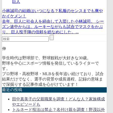
巨人
小林誠司の結婚はいつになる？私服のセンスまでも爽や
かイケメン！
去年、巨人に社会人を経由して入団した小林誠司。 シー
ズン途中からは、ルーキーながらも試合でマスクをかぶ
り、 巨人投手陣の信頼を総なめにした。...
伸
学生時代は野球部で、野球観戦が大好きな30歳。
野球を中心にスポーツ情報を発信しているライターで
す。
プロ野球・高校野球・MLBを長年追い続けており、試合
結果だけでなく、選手の背景や成長過程、記録の意味ま
で深掘りする記事作成を心がけています！
最近の投稿
田中真美子の父親職業を調査！どんな人？家族構成
やエピソードも
トルネード投法は禁止？名付け親を調査！野茂以外