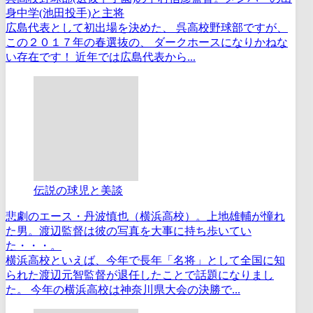
身中学(池田投手)と主将
広島代表として初出場を決めた、 呉高校野球部ですが、
この２０１７年の春選抜の、 ダークホースになりかねな
い存在です！ 近年では広島代表から...
伝説の球児と美談
悲劇のエース・丹波慎也（横浜高校）。上地雄輔が憧れ
た男。渡辺監督は彼の写真を大事に持ち歩いてい
た・・・。
横浜高校といえば、今年で長年「名将」として全国に知
られた渡辺元智監督が退任したことで話題になりまし
た。 今年の横浜高校は神奈川県大会の決勝で...