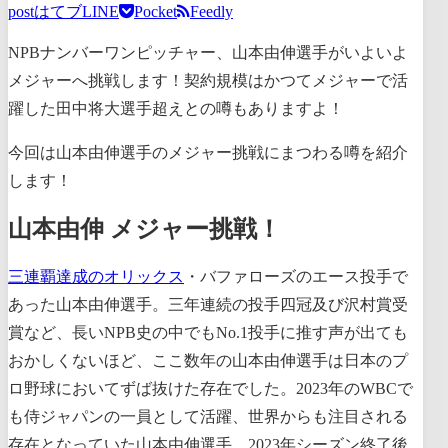
post
はてブ
LINE
Pocket
Feedly
NPBナンバーワンピッチャー、山本由伸選手がいよいよ
メジャーへ挑戦します！契約規模はかつてメジャーで活
躍した田中将大選手超えとの噂もありますよ！
今回は山本由伸選手のメジャー挑戦にまつわる噂を紹介
します！
山本由伸 メジャー挑戦！
三連覇達成のオリックス
・バファローズのエース投手で
あった山本由伸選手。三年連続の投手四冠及び沢村賞受
賞など、長いNPB史の中でもNo.1投手に推す声が出ても
おかしくないほど、ここ数年の山本由伸選手は日本のプ
ロ野球においてずば抜けた存在でした。2023年のWBCで
も侍ジャパンの一員として活躍、世界からも注目される
存在となっていた山本由伸選手。2023年シーズン終了後