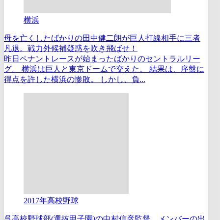
横浜
母を亡くしたばかりの田中健二朗が巨人打線相手に三者
凡退。戦力外候補疑惑を吹き飛ばせ！
昨日ペナントレースが始まったばかりのセントラルリー
グ。 横浜は巨人と東京ドームで交えた。 結果は、序盤に
得点を許した横浜の惨敗。 しかし、負...
2017年高校野球
呉高校野球部(選抜甲子園)の中村信彦監督。メンバーの出