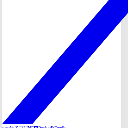
post
はてブ
LINE
Pocket
Feedly