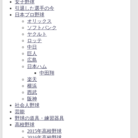
女子野球
引退した選手の今
日本プロ野球
オリックス
ソフトバンク
ヤクルト
ロッテ
中日
巨人
広島
日本ハム
中田翔
楽天
横浜
西武
阪神
社会人野球
芸能
野球の道具・練習器具
高校野球
2015年高校野球
2016年高校野球