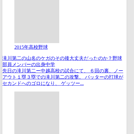
2015年高校野球
滝川第二の山名のケガのその後大丈夫だったのか？野球
部員メンバーの出身中学
先日の滝川第二ー中越高校の試合にて、 ６回の裏、ノー
アウト１塁３塁での滝川第二の攻撃。 バッターの打球が
セカンドへのゴロになり、 ゲッツー...