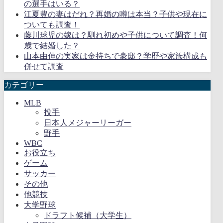
の選手はいる？
江夏豊の妻はだれ？再婚の噂は本当？子供や現在に
ついても調査！
藤川球児の嫁は？馴れ初めや子供について調査！何
歳で結婚した？
山本由伸の実家は金持ちで豪邸？学歴や家族構成も
併せて調査
カテゴリー
MLB
投手
日本人メジャーリーガー
野手
WBC
お役立ち
ゲーム
サッカー
その他
他競技
大学野球
ドラフト候補（大学生）