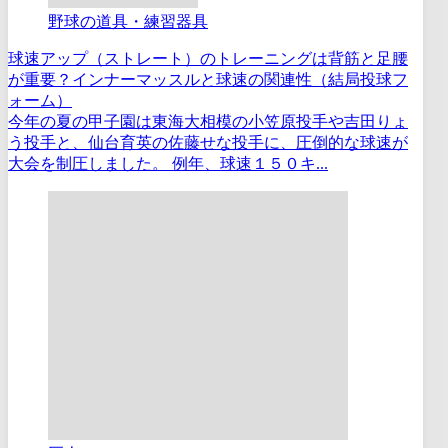
野球の道具・練習器具
球速アップ（ストレート）のトレーニングは背筋と足腰
が重要？インナーマッスルと球速の関連性（結局投球フ
ォーム）
今年の夏の甲子園は東海大相模の小笠原投手や吉田りょ
う投手と、仙台育英の佐藤せな投手に、圧倒的な球速が
大会を制圧しました。 例年、球速１５０キ...