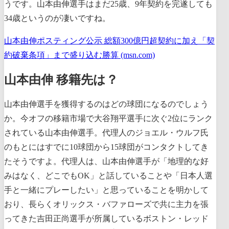
うです。山本由伸選手はまだ25歳、9年契約を完遂しても
34歳というのが凄いですね。
山本由伸ポスティング公示 総額300億円超契約に加え「契
約破棄条項」まで盛り込む勝算 (msn.com)
山本由伸 移籍先は？
山本由伸選手を獲得するのはどの球団になるのでしょう
か。今オフの移籍市場で大谷翔平選手に次ぐ2位にランク
されている山本由伸選手。代理人のジョエル・ウルフ氏
のもとにはすでに10球団から15球団がコンタクトしてき
たそうですよ。代理人は、山本由伸選手が「地理的な好
みはなく、どこでもOK」と話していることや「日本人選
手と一緒にプレーしたい」と思っていることを明かして
おり、長らくオリックス・バファローズで共に主力を張
ってきた吉田正尚選手が所属しているボストン・レッド