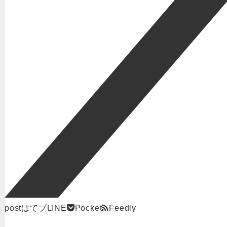
post
はてブ
LINE
Pocket
Feedly