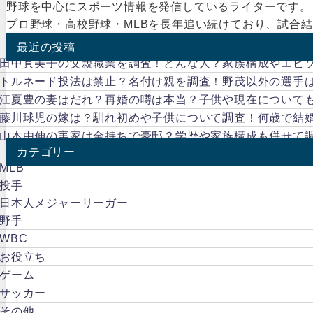
野球を中心にスポーツ情報を発信しているライターです。
プロ野球・高校野球・MLBを長年追い続けており、試合
最近の投稿
田中真美子の父親職業を調査！どんな人？家族構成やエピ
トルネード投法は禁止？名付け親を調査！野茂以外の選手
江夏豊の妻はだれ？再婚の噂は本当？子供や現在について
藤川球児の嫁は？馴れ初めや子供について調査！何歳で結
山本由伸の実家は金持ちで豪邸？学歴や家族構成も併せて
カテゴリー
MLB
投手
日本人メジャーリーガー
野手
WBC
お役立ち
ゲーム
サッカー
その他