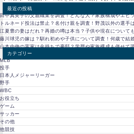
最近の投稿
田中真美子の父親職業を調査！どんな人？家族構成やエピ
トルネード投法は禁止？名付け親を調査！野茂以外の選手
江夏豊の妻はだれ？再婚の噂は本当？子供や現在について
藤川球児の嫁は？馴れ初めや子供について調査！何歳で結
山本由伸の実家は金持ちで豪邸？学歴や家族構成も併せて
カテゴリー
MLB
投手
日本人メジャーリーガー
野手
WBC
お役立ち
ゲーム
サッカー
その他
他競技