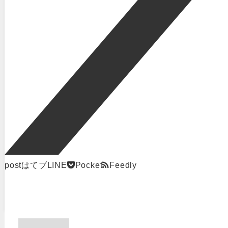
post
はてブ
LINE
Pocket
Feedly