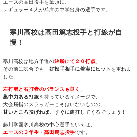
エースの高田投手を筆頭に、
レギュラー４人が兵庫の中学出身の選手です。
寒川高校は高田篤志投手と打線が自
慢！
寒川高校は地方予選の
決勝にて２０打点
、
その前に試合でも、
好投手相手に着実にヒット
を重ねま
した。
左打者と右打者のバランスも良く
、
集中力ある打線
を持っているイメージで、
大会屈指のスラッガーこそはいないものの、
甘いところ投げれば、すぐに痛打
してくるでしょう！
藤川学園寒川高校の中心選手といえば、
エースの３年生・高田篤志投手
です。