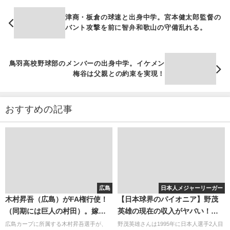
津商・板倉の球速と出身中学。宮本健太郎監督の
バント攻撃を前に智弁和歌山の守備乱れる。
鳥羽高校野球部のメンバーの出身中学。イケメン
梅谷は父親との約束を実現！
おすすめの記事
広島
日本人メジャーリーガー
木村昇吾（広島）がFA権行使！
【日本球界のパイオニア】野茂
（同期には巨人の村田）。嫁も
英雄の現在の収入がヤバい！住
子供もいる強肩は魅力の選手！
まいや収入源は？
広島カープに所属する木村昇吾選手が、
野茂英雄さんは1995年に日本人選手2人目