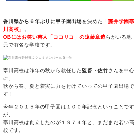
香川県から６年ぶりに甲子園出場
を決めた
「藤井学園寒
川高校」
。
OBにはお笑い芸人「ココリコ」の遠藤章造
らがいる地
元で有名な学校です。
寒川高校は昨年の秋から就任した
監督・佐竹
さんを中心
に、
秋から春、夏と着実に力を付けていっての甲子園出場で
す！
今年２０１５年の甲子園は１００年記念ということです
が、
寒川高校は創立したのが１９７４年と、まだまだ若い高
校です。