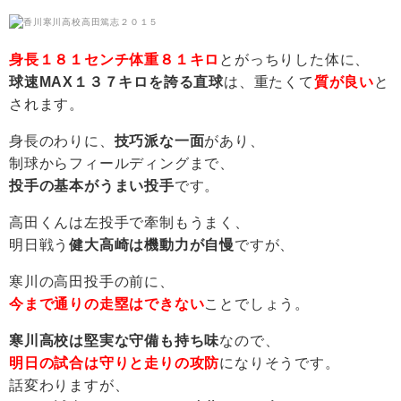
身長１８１センチ体重８１キロ
とがっちりした体に、
球速MAX１３７キロを誇る直球
は、重たくて
質が良い
と
されます。
身長のわりに、
技巧派な一面
があり、
制球からフィールディングまで、
投手の基本がうまい投手
です。
高田くんは左投手で牽制もうまく、
明日戦う
健大高崎は機動力が自慢
ですが、
寒川の高田投手の前に、
今まで通りの走塁はできない
ことでしょう。
寒川高校は堅実な守備も持ち味
なので、
明日の試合は守りと走りの攻防
になりそうです。
話変わりますが、