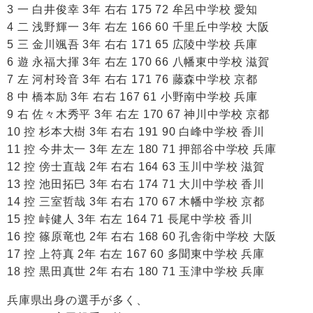
3 一 白井俊幸 3年 右右 175 72 牟呂中学校 愛知
4 二 浅野輝一 3年 右左 166 60 千里丘中学校 大阪
5 三 金川颯吾 3年 右右 171 65 広陵中学校 兵庫
6 遊 永福大揮 3年 右左 170 66 八幡東中学校 滋賀
7 左 河村玲音 3年 右右 171 76 藤森中学校 京都
8 中 橋本励 3年 右右 167 61 小野南中学校 兵庫
9 右 佐々木秀平 3年 右左 170 67 神川中学校 京都
10 控 杉本大樹 3年 右右 191 90 白峰中学校 香川
11 控 今井太一 3年 左左 180 71 押部谷中学校 兵庫
12 控 傍士直哉 2年 右右 164 63 玉川中学校 滋賀
13 控 池田拓巳 3年 右右 174 71 大川中学校 香川
14 控 三室哲哉 3年 右右 170 67 木幡中学校 京都
15 控 峠健人 3年 右左 164 71 長尾中学校 香川
16 控 篠原竜也 2年 右右 168 60 孔舎衛中学校 大阪
17 控 上符真 2年 右左 167 60 多聞東中学校 兵庫
18 控 黒田真世 2年 右右 180 71 玉津中学校 兵庫
兵庫県出身の選手が多く、