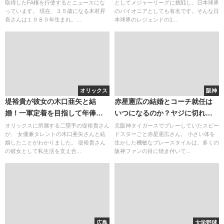
取得したFA権を行使するとニュースにな
としてメジャーリーグに挑戦し、日本球界
っています。 現在、３５歳になる木村昇
のパイオニアとしても有名です。そんな日
吾さんは１９８０年生まれ。...
本球界のレジェンドの1...
オリックス
阪神
堤裕貴が彼女の木口亜矢と結
赤星憲広の結婚とコーチ就任は
婚！一軍定着を目指して年俸ア
いつになるのか？ヤジに切れて
ップへ
も自宅で反省？
オリックスに所属する二塁手の堤裕貴さん
元阪神タイガースでプレーしていたスピー
が、 女優兼タレントの木口亜矢さんと結
ドスターごと赤星憲広さん。 小さい体を
婚したことがわかりました。 堤裕貴さん
生かした機敏なプレースタイルは、多くの
の彼女として私生活を支え合...
阪神ファンの目に焼き付いて...
広島
大学野球