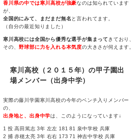
香川県の中では寒川高校が強豪
なのは知られています
が、
全国的にみて、まだまだ無名
と言われてます。
（自分の最近知りました）
寒川高校には全国から優秀な選手が集まって
きており、
その、
野球部に力を入れる本気度
の大きさが伺えます。
寒川高校（２０１５年）の甲子園出
場メンバー（出身中学）
実際の藤川学園寒川高校の今年のベンチ入りメンバー
の、
出身地と、出身中学
は、このようになっています↓
1 投 高田篤志 3年 左左 181 81 泉中学校 兵庫
2 捕 赤穂太亮 3年 右右 173 71 神吉中学校 兵庫