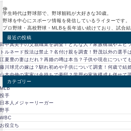
伸
学生時代は野球部で、野球観戦が大好きな30歳。
野球を中心にスポーツ情報を発信しているライターです。
プロ野球・高校野球・MLBを長年追い続けており、試合
最近の投稿
田中真美子の父親職業を調査！どんな人？家族構成やエピ
トルネード投法は禁止？名付け親を調査！野茂以外の選手
江夏豊の妻はだれ？再婚の噂は本当？子供や現在について
藤川球児の嫁は？馴れ初めや子供について調査！何歳で結
山本由伸の実家は金持ちで豪邸？学歴や家族構成も併せて
カテゴリー
MLB
投手
日本人メジャーリーガー
野手
WBC
お役立ち