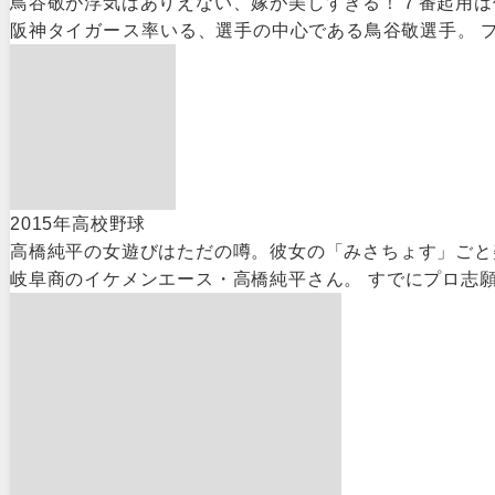
鳥谷敬が浮気はありえない、嫁が美しすぎる！７番起用は
阪神タイガース率いる、選手の中心である鳥谷敬選手。 
2015年高校野球
高橋純平の女遊びはただの噂。彼女の「みさちょす」ごと
岐阜商のイケメンエース・高橋純平さん。 すでにプロ志願