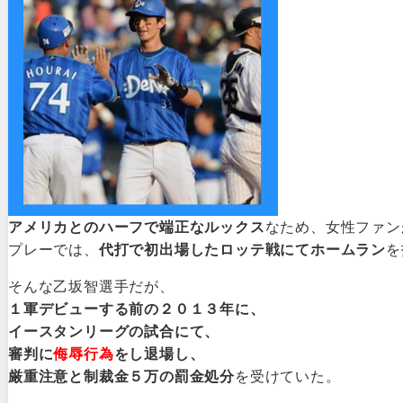
アメリカとのハーフで端正なルックス
なため、女性ファン
プレーでは、
代打で初出場したロッテ戦にてホームラン
を
そんな乙坂智選手だが、
１軍デビューする前の２０１３年に、
イースタンリーグの試合にて、
審判に
侮辱行為
をし退場し、
厳重注意と制裁金５万の罰金処分
を受けていた。