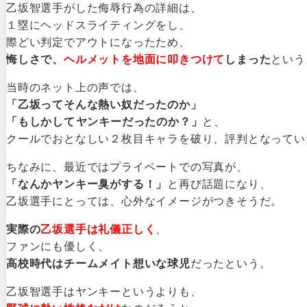
乙坂智選手がした侮辱行為の詳細は、
１塁にヘッドスライティングをし、
際どい判定でアウトになったため、
悔しさで、
ヘルメットを地面に叩きつけて
しまった
という
当時のネット上の声では、
「乙坂ってそんな熱い奴だったのか」
「もしかしてヤンキーだったのか？」
と、
クールでおとなしい２枚目キャラを破り、評判となってい
ちなみに、最近ではプライベートでの写真が、
「なんかヤンキー臭がする！」
と再び話題になり、
乙坂選手にとっては、心外なイメージがつきそうだ。
実際の
乙坂選手は礼儀正しく
、
ファンにも優しく、
高校時代はチームメイト想いな球児
だったという。
乙坂智選手はヤンキーというよりも、