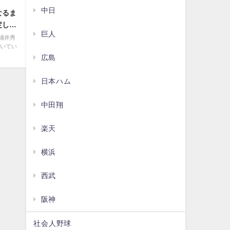
中日
なるま
定して
巨人
涌井秀
貫いてい
広島
日本ハム
中田翔
楽天
横浜
西武
阪神
社会人野球