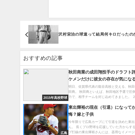
沢村栄治の球速って結局何キロだったの
おすすめの記事
秋田商業の成田翔投手のドラフト
ケメンだけに彼女の存在が気にな
甲子園ではどこまで行くのか？
明日、佐賀県代表の龍谷高校と交える、秋田
田商。 秋田商といえば、秋田地区予選で圧
力で、相手チームを封じ込めてきました。 ２.
2015年高校野球
東出輝裕の現在（引退）になって
悔？嫁と子供
今年限りで広島カープにて引退を決めた東出
ん。 長くプロ野球を応援していた方からする
プ打線の東出輝裕さんには、器用なイメージが.
広島