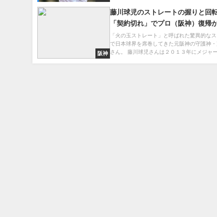
藤川球児のストレートの握りと回
「契約切れ」でプロ（阪神）復帰
「火の玉ストレート」と呼ばれた驚異的なス
で日本球界を席巻してきた元阪神の守護神・
さん。 藤川球児さんは２０１３年にメジャーに
阪神