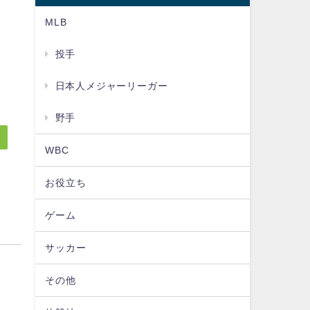
村
MLB
美
投手
日本人メジャーリーガー
大
野手
WBC
お役立ち
ゲーム
サッカー
その他