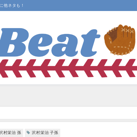
まに他ネタも！
沢村栄治 孫
沢村栄治 子孫