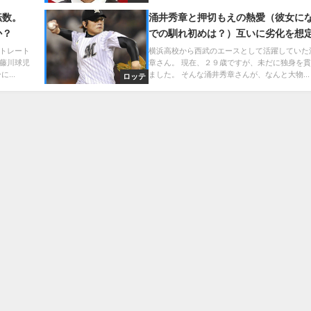
転数。
涌井秀章と押切もえの熱愛（彼女に
か？
での馴れ初めは？）互いに劣化を想
結婚して子供？ビッグな彼氏と彼女
トレート
横浜高校から西武のエースとして活躍していた
藤川球児
章さん。 現在、２９歳ですが、未だに独身を
...
ました。 そんな涌井秀章さんが、なんと大物...
ロッテ