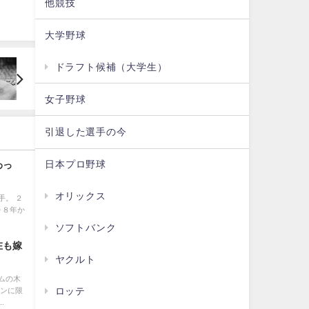
他競技
大学野球
ドラフト候補（大学生）
女子野球
引退した選手の今
日本プロ野球
わっ
オリックス
手。 ２
０８年か
ソフトバンク
在も嫁
ヤクルト
ムの木
ズンに限
ロッテ
.