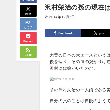
Facebook
沢村栄治の孫の現在
post
2014年12月2日
はてブ
Facebook
post
Pocket
大昔の日本の大エースといえ
Feedly
後を辿り、その血の繋がりは
沢村には娘がいたのだ。
その沢村栄治の一人娘である
自分の父のことは自慢のよう