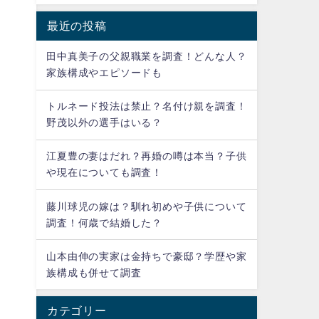
最近の投稿
そ
田中真美子の父親職業を調査！どんな人？
家族構成やエピソードも
トルネード投法は禁止？名付け親を調査！
野茂以外の選手はいる？
江夏豊の妻はだれ？再婚の噂は本当？子供
た
や現在についても調査！
藤川球児の嫁は？馴れ初めや子供について
父
調査！何歳で結婚した？
は
山本由伸の実家は金持ちで豪邸？学歴や家
族構成も併せて調査
さ
カテゴリー