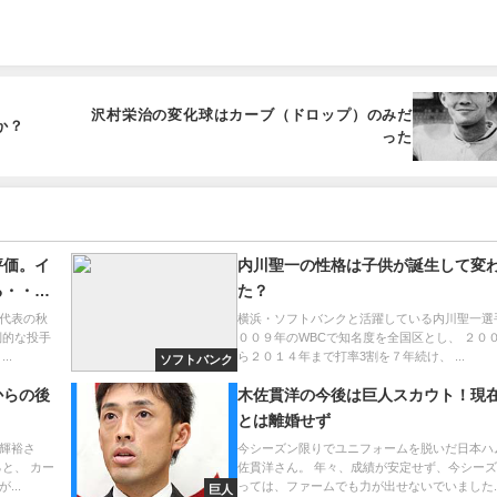
沢村栄治の変化球はカーブ（ドロップ）のみだ
か？
った
評価。イ
内川聖一の性格は子供が誕生して変
る・・・
た？
代表の秋
横浜・ソフトバンクと活躍している内川聖一選
倒的な投手
００９年のWBCで知名度を全国区とし、 ２０
..
ら２０１４年まで打率3割を７年続け、 ...
ソフトバンク
からの後
木佐貫洋の今後は巨人スカウト！現
とは離婚せず
輝裕さ
今シーズン限りでユニフォームを脱いだ日本ハ
と、 カー
佐貫洋さん。 年々、成績が安定せず、今シー
..
っては、ファームでも力が出せないでいました..
巨人