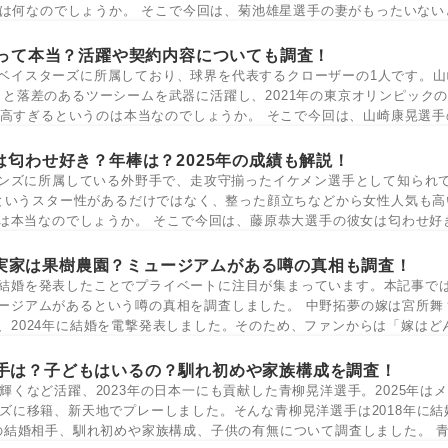
は何なのでしょうか。 そこで今回は、菊池雄星選手の妻がもったいない
って本当？活躍や契約内容についても調査！
NAベイスターズに所属しており、球界を代表するクローザーの1人です。
ートと落差のあるツーシームを武器に活躍し、2021年の東京オリンピック
高すぎるというのは本当なのでしょうか。 そこで今回は、山崎康晃選手
匂わせ好き？年棒は？2025年の成績も解説！
ンズに所属している外野手で、走攻守揃ったイケメン選手として知られ
というスター性があるだけではなく、整った顔立ちなどから女性人気も高
は本当なのでしょうか。 そこで今回は、藤原恭大選手の彼女は匂わせ好
実家は果樹農園？ミュージアムがある噂の真相も調査！
結婚を発表したことでプライベートに注目が集まっています。本記事で
ージアムがあるという噂の真相を調査しました。 中野拓夢の嫁は宮所舞
、2024年に結婚を電撃発表しました。そのため、ファンからは「嫁はど
手は？子どもはいるの？馴れ初めや家族構成を調査！
くなど活躍、2023年の日本一にも貢献した青柳晃洋選手。2025年は
ズに移籍、新天地でプレーしました。そんな青柳晃洋選手は2018年に結
の結婚相手、馴れ初めや家族構成、子供の有無について調査しました。 