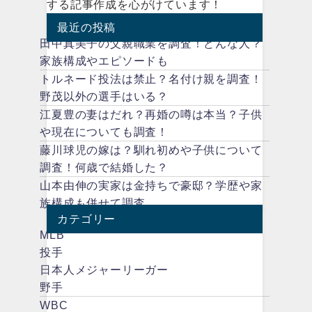
する記事作成を心がけています！
最近の投稿
田中真美子の父親職業を調査！どんな人？
家族構成やエピソードも
トルネード投法は禁止？名付け親を調査！
野茂以外の選手はいる？
江夏豊の妻はだれ？再婚の噂は本当？子供
や現在についても調査！
藤川球児の嫁は？馴れ初めや子供について
調査！何歳で結婚した？
山本由伸の実家は金持ちで豪邸？学歴や家
族構成も併せて調査
カテゴリー
MLB
投手
日本人メジャーリーガー
野手
WBC