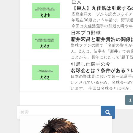
の結...
巨人
【巨人】丸佳浩は引退する
広島東洋カープから読売ジャイア
年現在36歳という年齢で、野球
今回は丸佳浩選手の引退の噂や年俸
の...
日本プロ野球
新井宏昌と新井貴浩の関係
野球ファンの間で「名前の響きが
ん。2人は、苗字も「新井」で共
ことから、長年にわたって“親子
と新井貴浩さ...
引退した選手の今
名球会とは？条件がある？
日本の野球界において超一流選手
いとされているため、名球会への
います。 今回は名球会とは何か
名球会(正...
1