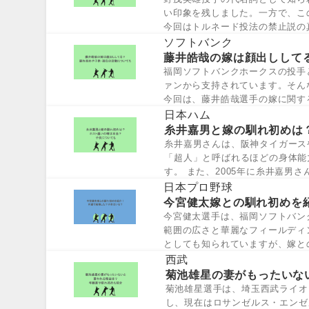
い印象を残しました。一方で、こ
今回はトルネード投法の禁止説の
法は禁止なの...
ソフトバンク
藤井皓哉の嫁は顔出しして
福岡ソフトバンクホークスの投手
ァンから支持されています。そん
今回は、藤井皓哉選手の嫁に関す
皓哉選手のプ...
日本ハム
糸井嘉男と嫁の馴れ初めは
糸井嘉男さんは、阪神タイガース
「超人」と呼ばれるほどの身体能
す。 また、2005年に糸井嘉男
は、糸井嘉男...
日本プロ野球
今宮健太嫁との馴れ初めを
今宮健太選手は、福岡ソフトバン
範囲の広さと華麗なフィールディ
としても知られていますが、嫁と
初めや何歳で...
西武
菊池雄星の妻がもったいな
菊池雄星選手は、埼玉西武ライオ
し、現在はロサンゼルス・エンゼ