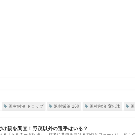
沢村栄治 ドロップ
沢村栄治 160
沢村栄治 変化球
沢
付け親を調査！野茂以外の選手はいる？
れる「トルネード投法」。打者に背中を向ける独特なフォームは、多く