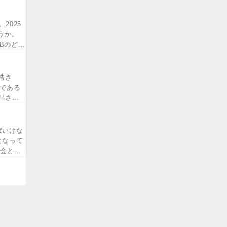
2025
うか。
Bのど
浩さ
である
昌さん
ばいけな
となって
球会とは