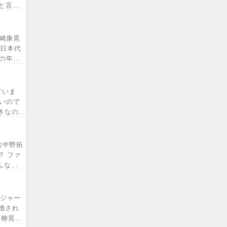
と言わ
山崎康晃
の日本代
の年俸
ていま
いので
きなの
は中野拓
？ ファ
んな
メジャー
婚され
青柳晃洋