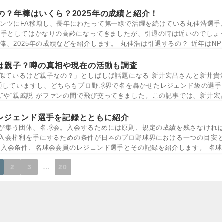
の？年棒はいくら？2025年の成績と紹介！
ンツにFA移籍し、長年にわたって第一線で活躍を続けている丸佳浩選手。
選手としてはかなりの高齢になってきましたが、引退の時は近いのでしょ
、2025年の成績などを紹介します。 丸佳浩は引退するの？ 近年はNP
は親子？噂の真相や現在の活動も調査
似ているけど親子なの？」としばしば話題になる 新井宏昌さんと新井貴
通していますし、どちらもプロ野球界で名を轟かせたレジェンド級の選手
説”や“親戚説”がファンの間で飛び交ってきました。この記事では、新井宏
レジェンド選手を記録とともに紹介
が集う団体、名球会。入会するためには原則、規定の成績を残さなけれ
入会権利を手にするための条件が日本のプロ野球界における一つの目安
、入会条件、名球会会員のレジェンド選手とその記録を紹介します。 名
2
3
…
20