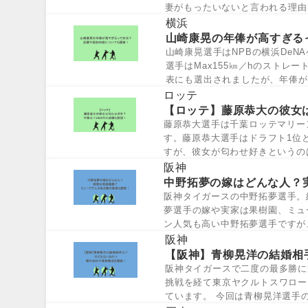
妻がもったいないと言われる理由
れる理...
横浜
山崎康晃の年俸が高すぎる
山崎康晃選手はNPBの横浜De
選手はMax155㎞／hのストレ
表にも選出されましたが、年俸が
が...
ロッテ
【ロッテ】藤原恭大の彼女は
藤原恭大選手は千葉ロッテマリー
す。藤原恭大選手はドラフト1位
すが、彼女が匂わせ好きというの
か、年俸や202...
阪神
中野拓夢の嫁はどんな人？
阪神タイガースの中野拓夢選手。
夢選手の嫁や実家は果樹園、ミュ
ン人気も高い中野拓夢選手ですが
人？」と気に...
阪神
【阪神】青柳晃洋の結婚相
阪神タイガースで二度の最多勝に輝
挑戦を経て東京ヤクルトスワロー
ています。 今回は青柳晃洋選手