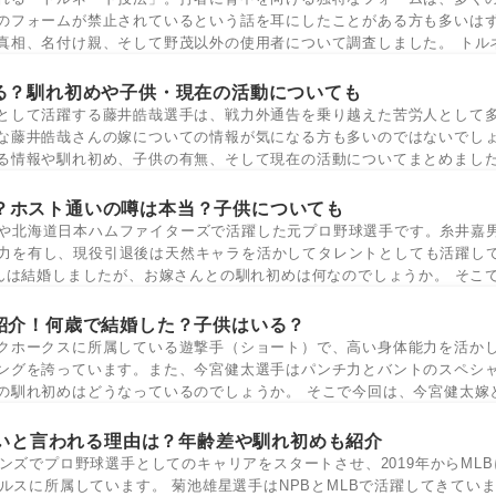
のフォームが禁止されているという話を耳にしたことがある方も多いは
真相、名付け親、そして野茂以外の使用者について調査しました。 トル
る？馴れ初めや子供・現在の活動についても
として活躍する藤井皓哉選手は、戦力外通告を乗り越えた苦労人として
な藤井皓哉さんの嫁についての情報が気になる方も多いのではないでし
る情報や馴れ初め、子供の有無、そして現在の活動についてまとめました
？ホスト通いの噂は本当？子供についても
や北海道日本ハムファイターズで活躍した元プロ野球選手です。糸井嘉
力を有し、現役引退後は天然キャラを活かしてタレントとしても活躍し
さんは結婚しましたが、お嫁さんとの馴れ初めは何なのでしょうか。 そこ
紹介！何歳で結婚した？子供はいる？
クホークスに所属している遊撃手（ショート）で、高い身体能力を活か
ングを誇っています。また、今宮健太選手はパンチ力とバントのスペシ
の馴れ初めはどうなっているのでしょうか。 そこで今回は、今宮健太嫁
いと言われる理由は？年齢差や馴れ初めも紹介
ンズでプロ野球選手としてのキャリアをスタートさせ、2019年からMLB
ルスに所属しています。 菊池雄星選手はNPBとMLBで活躍してきてい