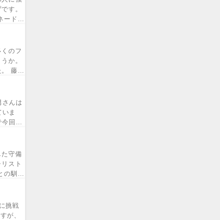
ずです。
ネード投
多くのフ
ょうか。
。 藤井
男さんは
ていま
で今回
した守備
ャリスト
との馴れ
に挑戦
ますが、