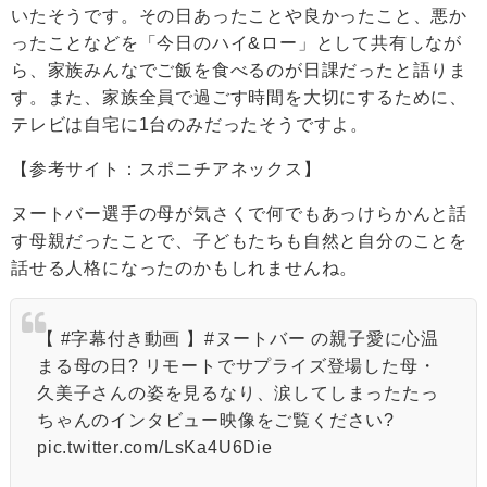
いたそうです。その日あったことや良かったこと、悪か
ったことなどを「今日のハイ&ロー」として共有しなが
ら、家族みんなでご飯を食べるのが日課だったと語りま
す。また、家族全員で過ごす時間を大切にするために、
テレビは自宅に1台のみだったそうですよ。
【参考サイト：
スポニチアネックス
】
ヌートバー選手の母が気さくで何でもあっけらかんと話
す母親だったことで、子どもたちも自然と自分のことを
話せる人格になったのかもしれませんね。
【
#字幕付き動画
】
#ヌートバー
の親子愛に心温
まる母の日? リモートでサプライズ登場した母・
久美子さんの姿を見るなり、涙してしまったたっ
ちゃんのインタビュー映像をご覧ください?
pic.twitter.com/LsKa4U6Die