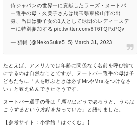
侍ジャパンの世界一に貢献したラーズ・ヌートバ
ー選手の母・久美子さんは埼玉県東松山市の出
身、当日は獅子女の1人として球団のレディースデ
ーに特別参加する
pic.twitter.com/8T6TQPxPQv
— 猫輔 (@NekoSuke5_5)
March 31, 2023
たとえば、アメリカでは年齢に関係なく名前を呼び捨て
にするのは自然なことですが、ヌートバー選手の母は子
どもたちに「人を呼ぶときは必ずMr.やMrs.をつけなさ
い」と教え込んできたそうです。
ヌートバー選手の母は「
周りはどうであろうと、うちは
こうするという方針を持っていた
」と語りました。
【参考サイト：
小学館「はぐくむ」
】