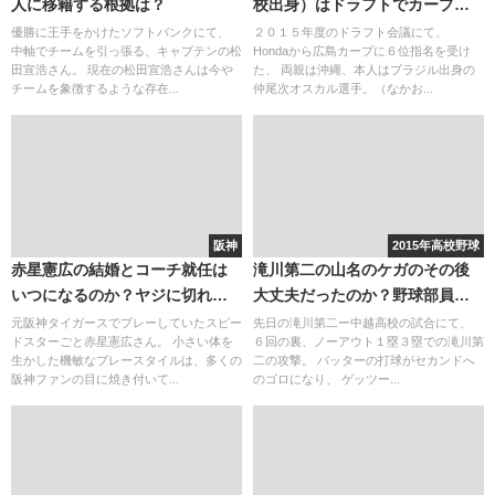
人に移籍する根拠は？
校出身）はドラフトでカープ
へ！WBC時代からヤクルトへの
優勝に王手をかけたソフトバンクにて、
２０１５年度のドラフト会議にて、
中軸でチームを引っ張る、キャプテンの松
Hondaから広島カープに６位指名を受け
進路が期待されていた？両親は
田宣浩さん。 現在の松田宣浩さんは今や
た、 両親は沖縄、本人はブラジル出身の
沖縄出身
チームを象徴するような存在...
仲尾次オスカル選手。（なかお...
阪神
2015年高校野球
赤星憲広の結婚とコーチ就任は
滝川第二の山名のケガのその後
いつになるのか？ヤジに切れて
大丈夫だったのか？野球部員メ
も自宅で反省？
ンバーの出身中学
元阪神タイガースでプレーしていたスピー
先日の滝川第二ー中越高校の試合にて、
ドスターごと赤星憲広さん。 小さい体を
６回の裏、ノーアウト１塁３塁での滝川第
生かした機敏なプレースタイルは、多くの
二の攻撃。 バッターの打球がセカンドへ
阪神ファンの目に焼き付いて...
のゴロになり、 ゲッツー...