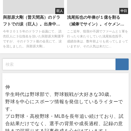
巨人
中日
與那原大剛（普天間高）のドラ
浅尾拓也の年俸が１億を割る
フトでの涙（巨人）。出身中学
（減俸でサイン）。イケメンの
と高校。読み方は「よなはらひ
引退は間近な予感・・。タバコ
今年２０１５年のドラフト会議にて、 読
ここ近年、怪我や不調でファームと１軍を
売巨人に３位指名を頂いた與那原大剛選手
行ったり来たりしていた浅尾拓也投手。
ろたか」。
は？
ですが、 そのドラフト後の会見にて、涙
成績自体は、数年前よりも劣ってしまって
を流しました。 與那原大剛...
いますが、その人気は未だに...
伸
学生時代は野球部で、野球観戦が大好きな30歳。
野球を中心にスポーツ情報を発信しているライターで
す。
プロ野球・高校野球・MLBを長年追い続けており、試
合結果だけでなく、選手の背景や成長過程、記録の意
味まで深掘りする記事作成を心がけています！