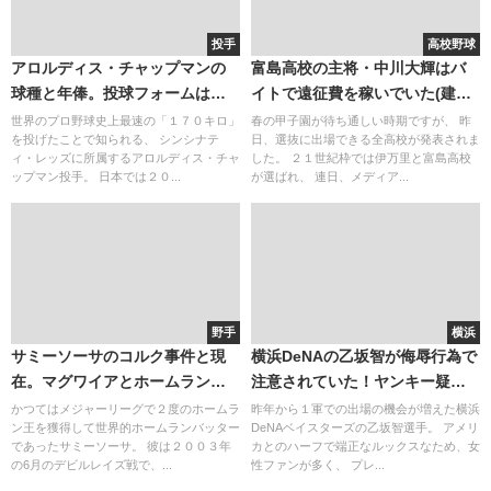
投手
高校野球
アロルディス・チャップマンの
富島高校の主将・中川大輝はバ
球種と年俸。投球フォームはパ
イトで遠征費を稼いでいた(建築
ワプロでは表現不可能？
関連)
世界のプロ野球史上最速の「１７０キロ」
春の甲子園が待ち通しい時期ですが、 昨
を投げたことで知られる、 シンシナテ
日、選抜に出場できる全高校が発表されま
ィ・レッズに所属するアロルディス・チャ
した。 ２１世紀枠では伊万里と富島高校
ップマン投手。 日本では２０...
が選ばれ、 連日、メディア...
野手
横浜
サミーソーサのコルク事件と現
横浜DeNAの乙坂智が侮辱行為で
在。マグワイアとホームラン成
注意されていた！ヤンキー疑惑
績を争ったのが全盛期！
が急浮上（笑）
かつてはメジャーリーグで２度のホームラ
昨年から１軍での出場の機会が増えた横浜
ン王を獲得して世界的ホームランバッター
DeNAベイスターズの乙坂智選手。 アメリ
であったサミーソーサ。 彼は２００３年
カとのハーフで端正なルックスなため、女
の6月のデビルレイズ戦で、...
性ファンが多く、 プレ...