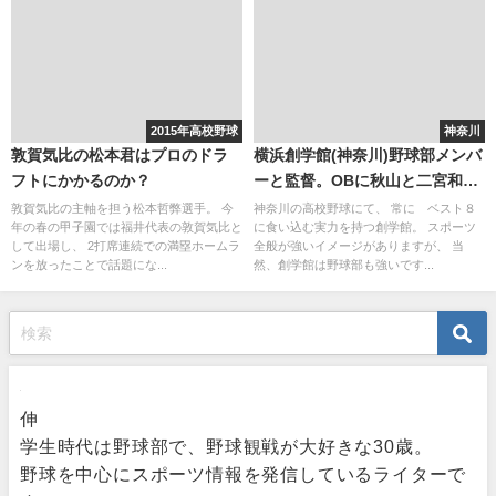
2015年高校野球
神奈川
敦賀気比の松本君はプロのドラ
横浜創学館(神奈川)野球部メンバ
フトにかかるのか？
ーと監督。OBに秋山と二宮和也
の・・？軟式も超強豪！
敦賀気比の主軸を担う松本哲弊選手。 今
神奈川の高校野球にて、 常に ベスト８
年の春の甲子園では福井代表の敦賀気比と
に食い込む実力を持つ創学館。 スポーツ
して出場し、 2打席連続での満塁ホームラ
全般が強いイメージがありますが、 当
ンを放ったことで話題にな...
然、創学館は野球部も強いです...
伸
学生時代は野球部で、野球観戦が大好きな30歳。
野球を中心にスポーツ情報を発信しているライターで