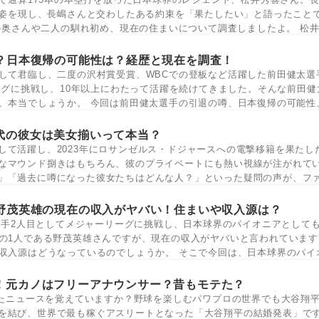
姿を現し、長嶋さんと交わしたある約束を「果たしたい」と語ったこと
の奥さんや二人の馴れ初め、現在の住まいについて調査しましたよ。 松
？日本復帰の可能性は？経歴と現在を調査！
して君臨し、二度の沢村賞受賞、WBCでの登板など活躍した前田健太選
リーグに挑戦し、10年以上にわたって活躍を続けてきました。そんな前田健
、本当でしょうか。 今回は前田健太選手の引退の噂、日本復帰の可能性
代の彼女は美女揃いって本当？
して活躍し、2023年にロサンゼルス・ドジャースへの電撃移籍を果たし
なマウンド捌きはもちろん、彼のプライベートにも熱い視線が注がれて
」「過去に噂になった彼女たちはどんな人？」といった疑問の声が、フ
野茂英雄の現在の収入がヤバい！住まいや収入源は？
人選手2人目としてメジャーリーグに挑戦し、日本球界のパイオニアとして
の1人である野茂英雄さんですが、現在の収入がヤバいと言われています
収入源はどうなっているのでしょうか。 そこで今回は、日本球界のパイ
！元カノはフリーアナウンサー？昔もモテた？
巻したニュースを覚えていますか？野球を楽しむパワプロの世界でも大谷翔
を結び、世界で最も稼ぐアスリートとなった「大谷翔平の結婚発表」で