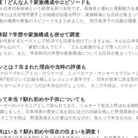
査！どんな人？家族構成やエピソードも
ル日本代表候補という経歴を持つ女性です。高身長と優れた運動能力を
24年には大谷翔平選手との結婚が話題を呼び、家族構成にも注目が集まっ
親の職業や家族のエピソードをまとめました。 田中真美子の父親の職業
豪邸？学歴や家族構成も併せて調査
を代表するエースとしてMLBでも活躍を続けていますよね。そんな山本
持ちなの？」「豪邸に住んでた？」「どんな家族のもとで育ったの？」
ょうか。 また、学生時代の学歴や家族構成についても注目が集まってい
ンとは？生まれた理由や当時の評価も
ァローズやシアトル・マリナーズ、ニューヨーク・ヤンキースでプレーし
4,367安打という記録を残したレジェンド選手です。 日本が世界に誇る安
トホームランというのは本当なのでしょうか。 そこで今回は、イチロー
って本当？馴れ初めや子供についても
ーガーのパイオニアとして知られており、トルネード投法と呼ばれる独
で活躍しました。日本球界の歴史に名を刻むほどの功績を残した野茂英雄さ
 そこで今回は、野茂英雄さんの妻はだれなのか、美人って本当なのか、
供はいる？馴れ初めや現在の住まいを調査！
で通算175本の本塁打を放った日本球界のレジェンド、松井秀喜さん。