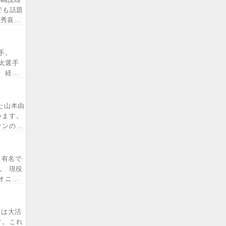
でも話題
井秀喜の
手。
太選手
、経歴
た山本由
います。
ァンの間
も有名で
。 現役
オニア
平は大活
す。これ