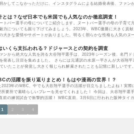
明かしてこなかっただけに、インスタグラムによる結婚発表後、ファン
針とは？なぜ日本でも米国でも人気なのか徹底調査！
ートバー選手の母についてご紹介します。ヌートバー選手の母の子育て
魅力についても掘り下げてみましょう。2023年、WBC優勝に大きく貢
の大きな愛情やサポートがありました。明るく朗らかな性格も人気のヌ
はいくら支払われる？ドジャースとの契約を調査
ァンから絶大な人気を誇る大谷翔平選手は、2023年シーズン後、名門ド
を発表し注目を集めました。 さらには元通訳の水原一平さんが大谷翔平
していたことが発覚し大きく報じられ解雇されたことも記憶に新しいです。
BCの活躍を振り返りまとめ！もはや漫画の世界！？
た2023年のWBC、中でも大谷翔平選手の活躍が目立ちましたよね！実際
要所要所で素晴らしいプレーを見せてくれました！ 今回は、大谷翔平選手
直前の練習試合で衝撃的活躍！ WBC直前、3月6日に行われた阪神タイガー
1
2
3
4