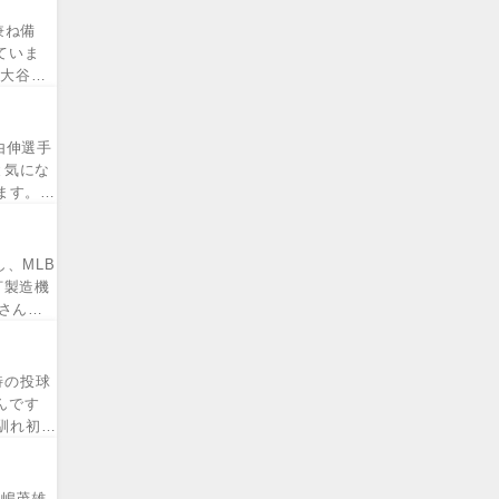
兼ね備
ていま
 大谷翔
由伸選手
と気にな
ます。こ
、MLB
打製造機
さんの
特の投球
んです
馴れ初め
長嶋茂雄