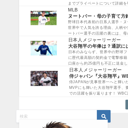
までプライベートについて詳細を
平の結婚相...
MLB
ヌートバー・母の子育て方
野球日本代表初の日系人選手・ヌ
世界中で人気を誇る理由、人柄や
ートバー選手の活躍の裏には、母
選手ですが...
日本人メジャーリーガー
大谷翔平の年俸は？通訳に
日本のみならず、世界中の野球フ
に歴代最高額の契約金で電撃移籍
口座から約25億円も不正に送金
は大谷翔...
日本人メジャーリーガー
侍ジャパン『大谷翔平』W
侍JAPANが見事世界一へと輝い
MVPにも輝いた大谷翔平選手、
での活躍を振り返ります！ WBC