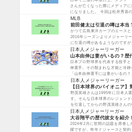
さんが亡くなった際にメディアに
になりました。 今回は松井秀喜
妻は？ 松...
MLB
前田健太は引退の噂は本当
かつて広島東洋カープのエースと
2016年シーズンよりメジャー
に引退の噂があるようなのですが
や現在につい...
日本人メジャーリーガー
山本由伸は妻がいるの？歴
日本プロ野球界を代表する投手と
伸選手。その類まれな才能と冷静
「山本由伸選手には妻がいるの？
では絶え...
日本人メジャーリーガー
【日本球界のパイオニア】
野茂英雄さんは1995年に日本
す。そんな日本球界のレジェンド
を引退してからの野茂英雄さんの
である野...
日本人メジャーリーガー
大谷翔平の歴代彼女を紹介
2024年2月に世間の話題を席
躍ですが、昨年ドジャースと契約