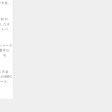
が大谷翔
方針や、
献したヌ
ートバー
ジャース
選手の
 今回
に大会
のWBC
ス...