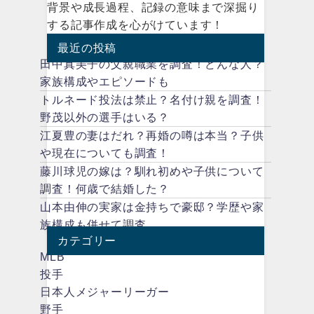
背景や成長過程、記録の意味まで深掘り
する記事作成を心がけています！
最近の投稿
田中真美子の父親職業を調査！どんな人？
家族構成やエピソードも
トルネード投法は禁止？名付け親を調査！
野茂以外の選手はいる？
江夏豊の妻はだれ？再婚の噂は本当？子供
や現在についても調査！
藤川球児の嫁は？馴れ初めや子供について
調査！何歳で結婚した？
山本由伸の実家は金持ちで豪邸？学歴や家
族構成も併せて調査
カテゴリー
MLB
投手
日本人メジャーリーガー
野手