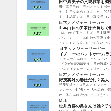
田中真美子の父親職業を調
田中真美子は、元バスケットボー
え、注目を集めてきました。20
す。本記事では、田中真美子の父
平選手の奥さ...
日本人メジャーリーガー
山本由伸の実家は金持ちで
山本由伸選手といえば、日本球界
について、「山本由伸の実家は金
っている方も多いのではないでし
の記事では...
日本人メジャーリーガー
イチローのバントホームラ
イチローさんはオリックス・バフ
で10年連続200安打、日米通算
であるイチローさんですが、バン
バ...
日本人メジャーリーガー
野茂英雄の妻はだれ？美人
野茂英雄さんは日本人メジャーリ
フォームでNPBとMLBの舞台
が、奥さんは誰なのでしょうか。
や子供につ...
MLB
松井秀喜の奥さんは誰？子
日本で三度の本塁打王、メジャー