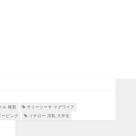
ケル 種類
サミーソーサ マグワイア
ドーピング
イチロー 浮気 大学生